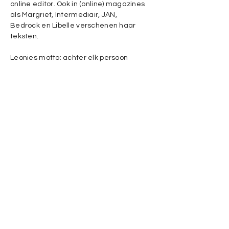
online editor. Ook in (online) magazines
als Margriet, Intermediair, JAN,
Bedrock en Libelle verschenen haar
teksten.
Leonies motto: achter elk persoon
schuilt een interessant verhaal.
Interviewen doet ze dan ook het
allerliefst. Maar ook voor een kort
nieuwsbericht, verslag doen van
evenementen of het schrijven van SEO-
teksten en branded content kun je bij
haar terecht. Favoriete onderwerpen?
Dat zijn reizen, psyche en een betere
wereld.
Leonie Collombon