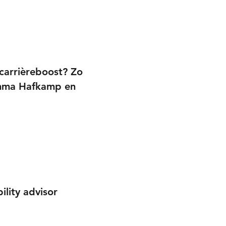
 carrièreboost? Zo
Emma Hafkamp en
ility advisor