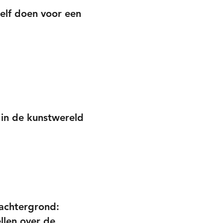
zelf doen voor een
 in de kunstwereld
achtergrond:
llen over de