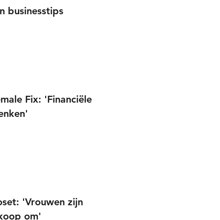
n businesstips
male Fix: 'Financiële
enken'
set: 'Vrouwen zijn
koop om'